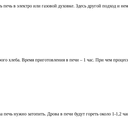
ть печь в электро или газовой духовке. Здесь другой подход и 
венное
е
нками
ого хлеба. Время приготовления в печи – 1 час. При чем процес
и
а печь нужно затопить. Дрова в печи будут гореть около 1-1,2 ча