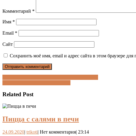
Комментарий
*
Имя
*
Email
*
Сайт
Сохранить моё имя, email и адрес сайта в этом браузере д
Навигация
Предыдущая
PREVIOUS
Карбонад в хлебной камеры печи
Следующая
запись:
NEXT
Ленивые сырники в печи
по
запись:
записям
Related Post
Пицца
Пицца с салями в печи
с
24.09.2020
trikoti
24.09.2020
|
trikoti
|
Нет комментария
|
23:14
салями