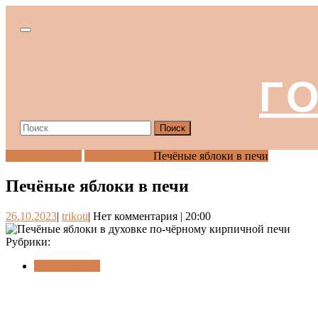
Перейти
к
Кнопка
содержимому
КНОПКА
Открыть
ЗАКРЫТЬ
КНОПКА
ЗАКРЫТЬ
Г
КНОПКА
Найти:
ЗАКРЫТЬ
Готовим в печи
Печём в печи
Печёные яблоки в печи
Печёные яблоки в печи
26.10.2023
trikoti
26.10.2023
|
trikoti
|
Нет комментария
|
20:00
Рубрики:
Печём в печи