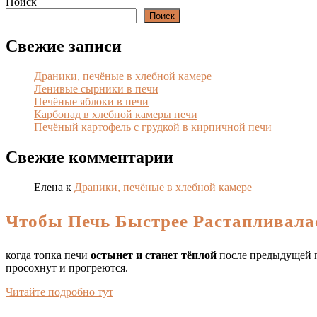
ДАЛЕЕ
Поиск
Поиск
Свежие записи
Драники, печёные в хлебной камере
Ленивые сырники в печи
Печёные яблоки в печи
Карбонад в хлебной камеры печи
Печёный картофель с грудкой в кирпичной печи
Свежие комментарии
Елена
к
Драники, печёные в хлебной камере
Чтобы Печь Быстрее Растапливала
когда топка печи
остынет и станет тёплой
после предыдущей п
просохнут и прогреются.
Читайте подробно тут