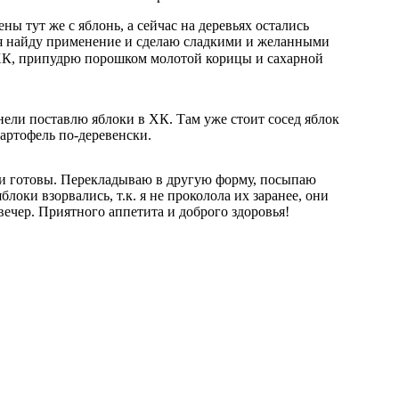
ны тут же с яблонь, а сейчас на деревьях остались
 я найду применение и сделаю сладкими и желанными
 ХК, припудрю порошком молотой корицы и сахарной
нели поставлю яблоки в ХК. Там уже стоит сосед яблок
картофель по-деревенски.
ки готовы. Перекладываю в другую форму, посыпаю
блоки взорвались, т.к. я не проколола их заранее, они
вечер. Приятного аппетита и доброго здоровья!