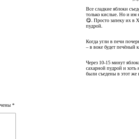
Все сладкие яблоки съеде
только кислые. Но и им
😋. Просто запеку их в
пудрой.
Когда угли в печи почер
– в воке будет печёный 
Через 10-15 минут ябло
сахарной пудрой и хоть я
были съедены в этот же 
ечены
*