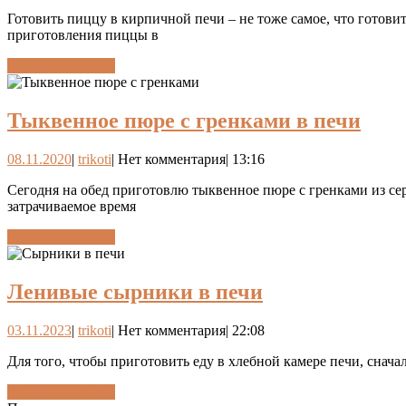
в
Готовить пиццу в кирпичной печи – не тоже самое, что готови
приготовления пиццы в
печи
ЧИТАТЬ
ЧИТАТЬ ДАЛЕЕ
ДАЛЕЕ
Тык
Тыквенное пюре с гренками в печи
пюр
08.11.2020
trikoti
08.11.2020
|
trikoti
|
Нет комментария
|
13:16
с
гре
Сегодня на обед приготовлю тыквенное пюре с гренками из сер
затрачиваемое время
в
ЧИТАТЬ
ЧИТАТЬ ДАЛЕЕ
печ
ДАЛЕЕ
Ленивые
Ленивые сырники в печи
сырники
03.11.2023
trikoti
03.11.2023
|
trikoti
|
Нет комментария
|
22:08
в
печи
Для того, чтобы приготовить еду в хлебной камере печи, сначал
ЧИТАТЬ
ЧИТАТЬ ДАЛЕЕ